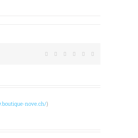
Facebook
Twitter
LinkedIn
Tumblr
Pinterest
E-
Mail
boutique-nove.ch/
)