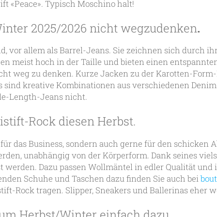
ift «Peace». Typisch Moschino halt!
Winter 2025/2026 nicht wegzudenken
.
d, vor allem als Barrel-Jeans. Sie zeichnen sich durch ih
sitzen meist hoch in der Taille und bieten einen entspannt
cht weg zu denken. Kurze Jacken zu der Karotten-Form-
s sind kreative Kombinationen aus verschiedenen Denim
de-Length-Jeans nicht.
istift-Rock diesen Herbst.
r für das Business, sondern auch gerne für den schicken
rden, unabhängig von der Körperform. Dank seines vielse
t werden. Dazu passen Wollmäntel in edler Qualität und 
senden Schuhe und Taschen dazu finden Sie auch bei
bout
tift-Rock tragen. Slipper, Sneakers und Ballerinas eher w
zum Herbst/Winter einfach dazu.