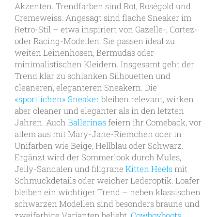
Akzenten. Trendfarben sind Rot, Roségold und
Cremeweiss. Angesagt sind flache Sneaker im
Retro-Stil – etwa inspiriert von Gazelle-, Cortez-
oder Racing-Modellen. Sie passen ideal zu
weiten Leinenhosen, Bermudas oder
minimalistischen Kleidern. Insgesamt geht der
Trend klar zu schlanken Silhouetten und
cleaneren, eleganteren Sneakern. Die
«sportlichen» Sneaker
bleiben relevant, wirken
aber cleaner und eleganter als in den letzten
Jahren. Auch
Ballerinas
feiern ihr Comeback, vor
allem aus mit Mary-Jane-Riemchen oder in
Unifarben wie Beige, Hellblau oder Schwarz.
Ergänzt wird der Sommerlook durch Mules,
Jelly-Sandalen und filigrane
Kitten Heels
mit
Schmuckdetails oder weicher Lederoptik. Loafer
bleiben ein wichtiger Trend – neben klassischen
schwarzen Modellen sind besonders braune und
zweifarbige Varianten beliebt.
Cowboyboots